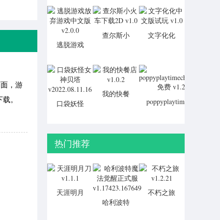
文版
v1.0.7
查尔斯小
文字化化
逃脱游戏
火车下载
中文版试
放弃游戏
2D v1.0
玩 v1.0
中文版
v2.0.0
画面，游
我的快餐
下载。
poppyplaytimechapter2
口袋妖怪
店 v1.0.2
免费 v1.2
女神贝塔
v2022.08.11.16
热门推荐
天涯明月
不朽之旅
刀 v1.1.1
哈利波特
v1.2.21
魔法觉醒