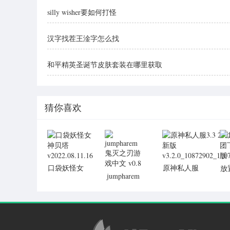
silly wisher要如何打怪
汉字找茬王淦字怎么找
和平精英圣诞节皮肤套装在哪里获取
猜你喜欢
口袋妖怪女
原神私人服
放
jumpharem
神贝塔
3.3 2022最
下
鬼灭之刃游
v2022.08.11.16
新版
戏中文 v0.8
v3.2.0_10872902_110