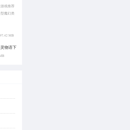
类游戏推荐
类型魔幻类
 797.42 MB
精灵物语下
版
 MB