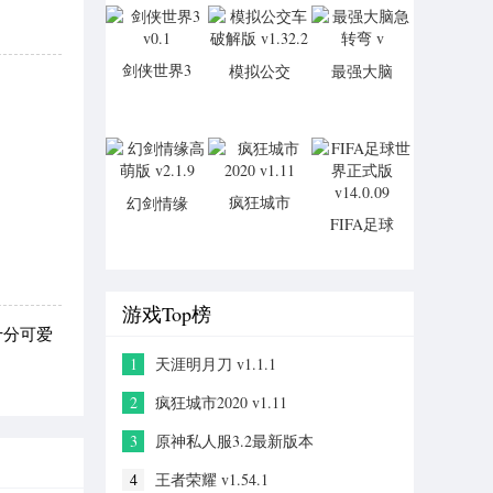
正式服
v1.17423.167649
剑侠世界3
模拟公交
最强大脑
v0.1
车破解版
急转弯 v
v1.32.2
疯狂城市
幻剑情缘
2020
FIFA足球
高萌版
v1.11
世界正式
v2.1.9
版
v14.0.09
游戏Top榜
十分可爱
1
天涯明月刀 v1.1.1
2
疯狂城市2020 v1.11
3
原神私人服3.2最新版本
v2.8.0_7997424_8078355
4
王者荣耀 v1.54.1