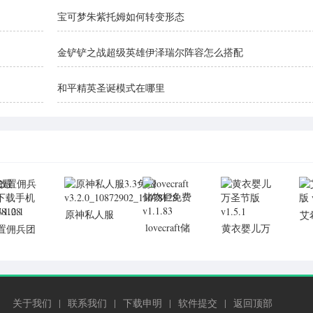
宝可梦朱紫托姆如何转变形态
金铲铲之战超级英雄伊泽瑞尔阵容怎么搭配
和平精英圣诞模式在哪里
原神私人服
艾
lovecraft储
3.3免费
黄衣婴儿万
置佣兵团
物柜免费
v3.2.0_10872902_11078128
圣节版
载手机版
v1.1.83
v1.5.1
v1.0.1
78128
关于我们
|
联系我们
|
下载申明
|
软件提交
|
返回顶部